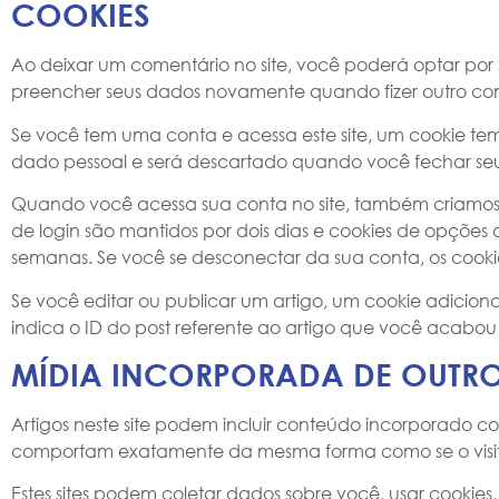
COOKIES
Ao deixar um comentário no site, você poderá optar por sa
preencher seus dados novamente quando fizer outro com
Se você tem uma conta e acessa este site, um cookie te
dado pessoal e será descartado quando você fechar se
Quando você acessa sua conta no site, também criamos vá
de login são mantidos por dois dias e cookies de opções
semanas. Se você se desconectar da sua conta, os cookie
Se você editar ou publicar um artigo, um cookie adicion
indica o ID do post referente ao artigo que você acabou d
MÍDIA INCORPORADA DE OUTROS
Artigos neste site podem incluir conteúdo incorporado co
comportam exatamente da mesma forma como se o visitante
Estes sites podem coletar dados sobre você, usar cookies