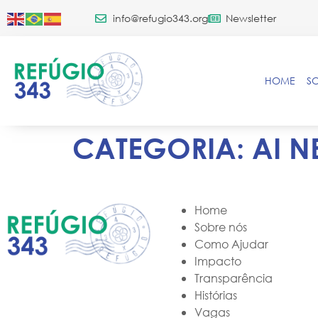
info@refugio343.org
Newsletter
HOME
S
CATEGORIA:
AI N
Home
Sobre nós
Como Ajudar
Impacto
Transparência
Histórias
Vagas